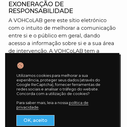
EXONERAÇÃO DE
RESPONSABILIDADE
A VOHCoLAB gere este sítio eletrónico
com o intuito de melhorar a comunicação
entre si e o público em geral, dando
acesso a informação sobre si e a sua área
de intervenção. A VOHCoLAB tem a
intenção que as informações
disponibilizadas sejam atualizadas e
rigorosas – para o que se procurará corrigir
Utilizamos cookies para melhorar a sua
experiência, proteger seus dados (através do
todos os erros que lhe forem comunicados
Google ReCaptcha), fornecer ferramentas de
-, no entanto a VOHCoLAB não assume
redes sociais e analisar o tráfego do website.
Concorda com a utilização de cookies?
qualquer responsabilidade relativamente
Para saber mais, leia a nossa
política de
à informação contida neste sítio eletrónico.
privacidade
.
Esta informação: – não é necessariamente
exaustiva, completa, rigorosa ou
OK, aceito